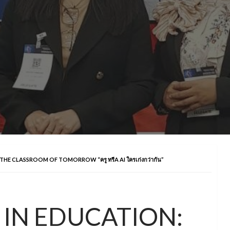
 THE CLASSROOM OF TOMORROW “ครู ทรีA AI ใครเก่งกว่ากัน”
I IN EDUCATION: