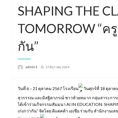
SHAPING THE C
TOMORROW “ครู ทร
กัน”
Posted
admin1
17 ธันวาคม 2024
on
วันที่ 6 – 21 ตุลาคม 2567 โรงเรียน
วันศุกร์ที่ 18 ตุลา
สุวรรรณ และมิสฐิตาภรณ์ ชาวห้วยหมาก กลุ่มสาระการเร
ได้เข้าร่วมกิจกรรมสัมมนา AI IN EDUCATION: SHA
เก่งกว่ากัน” จัดโดย ดิแดคต้า เอเชีย ร่วมกับ สำนักง