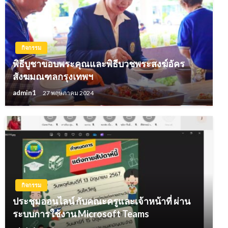
กิจกรรม
พิธีบูชาขอบพระคุณและพิธีบวชพระสงฆ์อัคร
สังฆมณฑลกรุงเทพฯ
admin1
27 พฤษภาคม 2024
กิจกรรม
ประชุมออนไลน์ กับคณะครูและเจ้าหน้าที่ ผ่าน
ระบบการใช้งาน Microsoft Teams