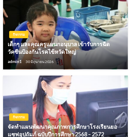
กิจกรรม
เด็กๆ และคุณครูแผนกอนุบาล เข้ารับการฉีด
วัคซีนป้องกันโรคไข้หวัดใหญ่
admin1
30 มิถุนายน 2026
กิจกรรม
จัดทำแผนพัฒนาคุณภาพการศึกษาโรงเรียนยอ
แซฟอุปถัมภ์ ฉบับปีการศึกษา 2568 – 2572