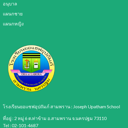
อนุบาล
แผนกชาย
แผนกหญิง
โรงเรียนยอแซฟอุปถัมภ์ สามพราน : Joseph Upatham School
ที่อยู่ : 2 หมู่ 6 ต.ท่าข้าม อ.สามพราน จ.นครปฐม 73110
Tel : 02-101-4687