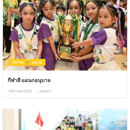
กิจกรรม
อนุบาล
กีฬาสี แผนกอนุบาล
1 ธันวาคม 2025
Posted
admin1
on