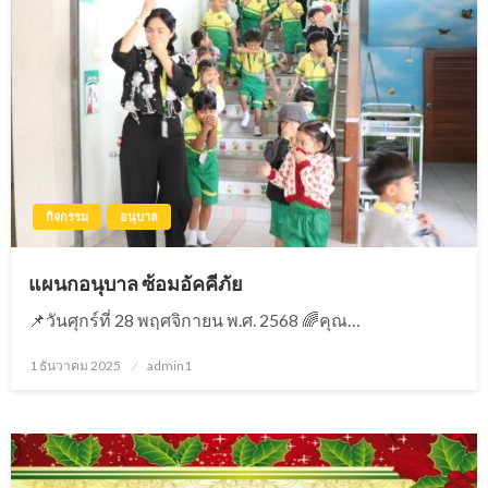
กิจกรรม
อนุบาล
แผนกอนุบาล ซ้อมอัคคีภัย
📌วันศุกร์ที่ 28 พฤศจิกายน พ.ศ. 2568 🌈คุณ…
1 ธันวาคม 2025
Posted
admin1
on