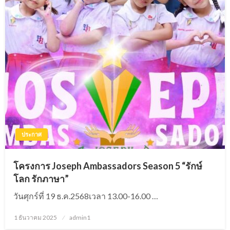
ประกาศ
โครงการ Joseph Ambassadors Season 5 “รักษ์
โลก รักภาษา”
วันศุกร์ที่ 19 ธ.ค.2568เวลา 13.00-16.00 …
1 ธันวาคม 2025
Posted
admin1
on