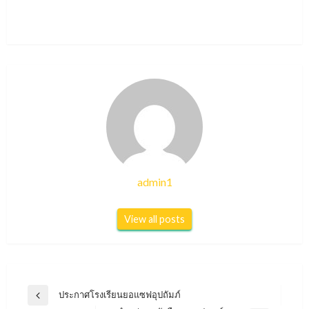
admin1
View all posts
แนะแนว
ประกาศโรงเรียนยอแซฟอุปถัมภ์
Previous