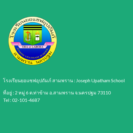
โรงเรียนยอแซฟอุปถัมภ์ สามพราน : Joseph Upatham School
ที่อยู่ : 2 หมู่ 6 ต.ท่าข้าม อ.สามพราน จ.นครปฐม 73110
Tel : 02-101-4687