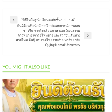
แนะแนว
“พิธีไหว้ครู นักเรียนระดับชั้น ป 1 – ป.6”
Previous
เรื่อง
ยินดีต้อนรับ นักศึกษาฝึกประสบการณ์การสอน
Post
ชาวจีน จากโรงเรียนภาษาและวัฒนธรรม
ก้าวหน้า อาจารย์ไห่หยาง และสถาบันเส้นทาง
Next
สายไหม จิ้นปู้ ประเทศไทยร่วมกับมหาวิทยาลัย
Post
Qujing Nomal University
YOU MIGHT ALSO LIKE