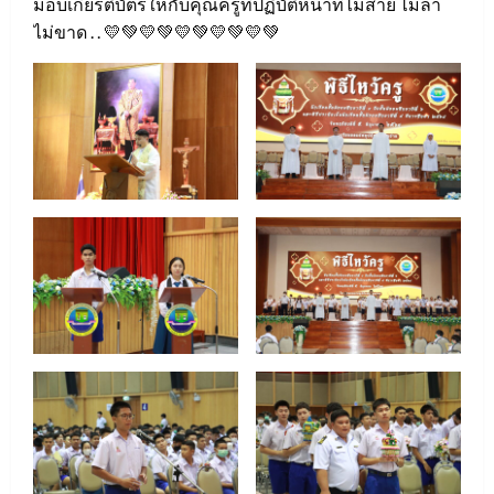
มอบเกียรติบัตรให้กับคุณครูที่ปฏิบัติหน้าที่ไม่สาย ไม่ลา
ไม่ขาด . . 💛💚💛💚💛💚💛💚💛💚