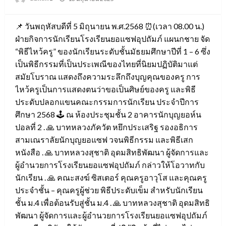
on
📌 วันพฤหัสบดีที่ 5 มิถุนายน พ.ศ.2568 ⏰(เวลา 08.00 น.)
ฝ่ายกิจการนักเรียนโรงเรียนยอแซฟอุปถัมภ์ แผนกชาย จัด
“พิธีไหว้ครู” ของนักเรียนระดับชั้นมัธยมศึกษาปีที่ 1 – 6 ซึ่ง
เป็นพิธีกรรมที่เป็นประเพณีของไทยที่นิยมปฏิบัติมาแต่
สมัยโบราณ แสดงถึงความระลึกถึงบุญคุณของครู การ
ไหว้ครูเป็นการแสดงตนว่าขอเป็นศิษย์ของครู และพิธี
ประดับปลอกแขนคณะกรรมการนักเรียน ประจำปีการ
ศึกษา 2568 🕹 ณ ห้องประชุมชั้น 2 อาคารนักบุญยอห์น
ปอลที่ 2 . 🙏 บาทหลวงภัควัต หยึกประเสริฐ รองอธิการ
สามเณราลัยนักบุญยอแซฟ วจนพิธีกรรม และพิธีเสก
หนังสือ . 🙏 บาทหลวงสุชาติ อุดมสิทธิพัฒนา ผู้จัดการและ
ผู้อำนวยการโรงเรียนยอแซฟอุปถัมภ์ กล่าวให้โอวาทกับ
นักเรียน . 🙏 คณะสงฆ์ ซิสเตอร์ คุณครูอาวุโส และคุณครู
ประจำชั้น – คุณครูผู้ช่วย พิธีประดับเข็ม สำหรับนักเรียน
ชั้น ม.4 เพื่อต้อนรับสู่ชั้น ม.4 . 🙏 บาทหลวงสุชาติ อุดมสิทธิ
พัฒนา ผู้จัดการและผู้อำนวยการโรงเรียนยอแซฟอุปถัมภ์