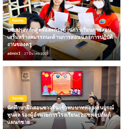
กิจกรรม
ปรับปรุงหลักสูตรและกระบวนการเรียนการสอน
เสริมสร้างสมรรถนะด้านการสอน และการปฏิบัติ
งานของครู
admin1
27 มีนาคม 2025
กิจกรรม
นักศึกษาฝึกสอนชาวจีน เข้าพบ บาทหลวงธนบูรณ์
พูนผล รองผู้อำนวยการโรงเรียนยอแซฟอุปถัมภ์
แผนกชาย