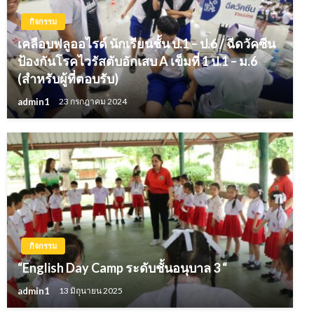
กิจกรรม
เคลือบฟลูออไรด์ นักเรียนชั้น ป.1 – ป.6 / ฉีดวัคซีน
ป้องกันโรคไวรัสตับอักเสบ A เข็มที่ 1 ป.1 – ม.6
(สำหรับผู้ที่ตอบรับ)
admin1
23 กรกฎาคม 2024
กิจกรรม
“English Day Camp ระดับชั้นอนุบาล 3 “
admin1
13 มิถุนายน 2025