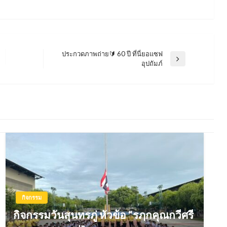
ประกวดภาพถ่าย🔰 60 ปี ที่นี่ยอแซฟ
Next
อุปถัมภ์
Post
กิจกรรม
กิจกรรมวันสุนทรภู่ หัวข้อ “รฦกคุณกวีศรี