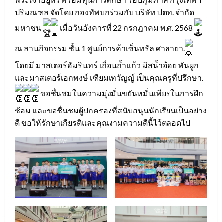
ปริมณฑล จัดโดย กองทัพบกร่วมกับ บริษัท ปตท. จำกัด
มหาชน
เมื่อวันอังคารที่ 22 กรกฎาคม พ.ศ. 2568
ณ ลานกิจกรรม ชั้น 1 ศูนย์การค้าเซ็นทรัล ศาลายา.
โดยมี มาสเตอร์อัมรินทร์ เถื่อนถ้ำแก้ว มิสน้ำอ้อย พันผูก
และมาสเตอร์เอกพงษ์ เฑียมเทวัญญ์ เป็นคุณครูที่ปรึกษา.
ขอชื่นชมในความมุ่งมั่นขยันหมั่นเพียรในการฝึก
ซ้อม และขอชื่นชมผู้ปกครองที่สนับสนุนนักเรียนเป็นอย่าง
ดี ขอให้รักษาเกียรติและคุณงามความดีนี้ไว้ตลอดไป