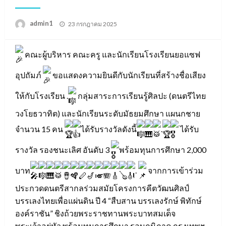
Posted
admin1
23 กรกฎาคม 2025
on
คณะผู้บริหาร คณะครู และนักเรียนโรงเรียนยอแซฟ
อุปถัมภ์
ขอแสดงความยินดีกับนักเรียนที่สร้างชื่อเสียง
ให้กับโรงเรียน .
กลุ่มสาระการเรียนรู้ศิลปะ (ดนตรีไทย
วงโยธวาทิต) และนักเรียนระดับมัธยมศึกษา แผนกชาย
จำนวน 15 คน
ได้รับรางวัลดังนี้
.
ได้รับ
รางวัล รองชนะเลิศ อันดับ 3
พร้อมทุนการศึกษา 2,000
บาท
.
จากการเข้าร่วม
ประกวดดนตรีสากลร่วมสมัยโครงการคีตวัฒนศิลป์
บรรเลงไทยเพื่อแผ่นดิน ปี 4 “สืบสาน บรรเลงรักษ์ พิทักษ์
องค์ราชัน” ชิงถ้วยพระราชทานพระบาทสมเด็จ
พระเจ้าอยู่หัว พร้อมทุนการศึกษา รอบภูมิภาค กรุงเทพฯ