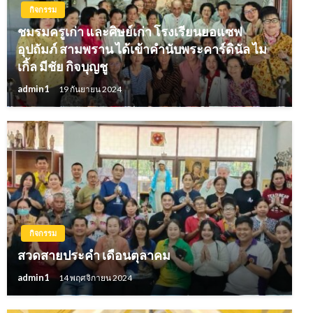
กิจกรรม
ชมรมครูเก่า และศิษย์เก่า โรงเรียนยอแซฟ
อุปถัมภ์ สามพราน ได้เข้าคำนับพระคาร์ดินัล ไม
เกิ้ล มีชัย กิจบุญชู
admin1
19 กันยายน 2024
กิจกรรม
สวดสายประคำ เดือนตุลาคม
admin1
14 พฤศจิกายน 2024