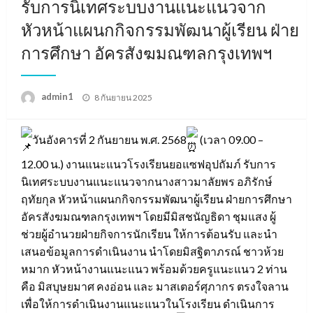
รับการนิเทศระบบงานแนะแนวจาก
หัวหน้าแผนกกิจกรรมพัฒนาผู้เรียน ฝ่าย
การศึกษา อัครสังฆมณฑลกรุงเทพฯ
Posted
admin1
8 กันยายน 2025
on
วันอังคารที่ 2 กันยายน พ.ศ. 2568
(เวลา 09.00 –
12.00 น.) งานแนะแนวโรงเรียนยอแซฟอุปถัมภ์ รับการ
นิเทศระบบงานแนะแนวจากนางสาวมาลัยพร อภิรักษ์
ฤทัยกุล หัวหน้าแผนกกิจกรรมพัฒนาผู้เรียน ฝ่ายการศึกษา
อัครสังฆมณฑลกรุงเทพฯ โดยมีมิสชนัญธิดา ชุมแสง ผู้
ช่วยผู้อำนวยฝ่ายกิจการนักเรียน ให้การต้อนรับ และนำ
เสนอข้อมูลการดำเนินงาน นำโดยมิสฐิตาภรณ์ ชาวห้วย
หมาก หัวหน้างานแนะแนว พร้อมด้วยครูแนะแนว 2 ท่าน
คือ มิสบุษยมาศ คงอ่อน และ มาสเตอร์ศุภากร ตรงใจลาน
เพื่อให้การดำเนินงานแนะแนวในโรงเรียน ดำเนินการ