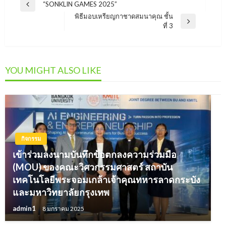
แนะแนว
“SONKLIN GAMES 2025”
Previous
เรื่อง
พิธีมอบเหรียญกาชาดสมนาคุณ ชั้น
Post
Next
ที่ 3
Post
YOU MIGHT ALSO LIKE
กิจกรรม
เข้าร่วมลงนามบันทึกข้อตกลงความร่วมมือ
(MOU) ของคณะวิศวกรรมศาสตร์ สถาบัน
เทคโนโลยีพระจอมเกล้าเจ้าคุณทหารลาดกระบัง
และมหาวิทยาลัยกรุงเทพ
admin1
8 มกราคม 2025