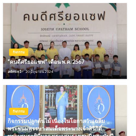
กิจกรรม
“คนดีศรียอแซฟ” เดือน พ.ค. 2567
admin1
20 มิถุนายน 2024
กิจกรรม
กิจกรรมปลูกต้นไม้ เนื่องในโอกาสวันเฉลิม
พระชนมพรรษา สมเด็จพระนางเจ้าสิริกิติ์
พระบรมราชินีนาถ พระบรมราชชนนี พระพันปี