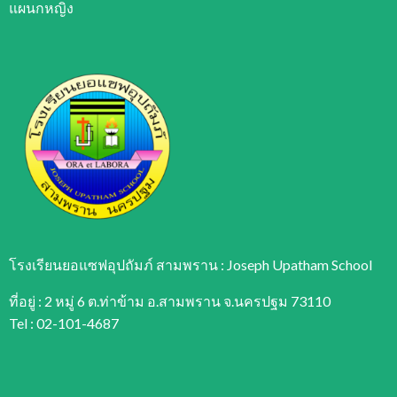
แผนกหญิง
โรงเรียนยอแซฟอุปถัมภ์ สามพราน : Joseph Upatham School
ที่อยู่ : 2 หมู่ 6 ต.ท่าข้าม อ.สามพราน จ.นครปฐม 73110
Tel : 02-101-4687