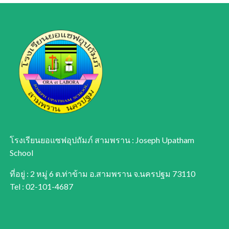
โรงเรียนยอแซฟอุปถัมภ์ สามพราน : Joseph Upatham
School
ที่อยู่ : 2 หมู่ 6 ต.ท่าข้าม อ.สามพราน จ.นครปฐม 73110
Tel : 02-101-4687