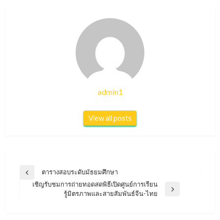
admin1
View all posts
แนะแนว
ตารางสอบระดับมัธยมศึกษา
Previous
เรื่อง
เชิญรับชมการถ่ายทอดสดพิธีเปิดศูนย์การเรียน
Post
Next
รู้มิตรภาพและสายสัมพันธ์จีน-ไทย
Post