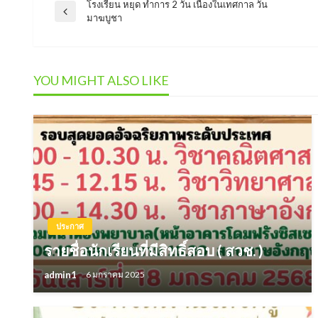
โรงเรียน หยุด ทำการ 2 วัน เนื่องในเทศกาล วัน
แนะแนว
Previous
มาฆบูชา
Post
เรื่อง
YOU MIGHT ALSO LIKE
ประกาศ
รายชื่อนักเรียนที่มีสิทธิ์สอบ ( สวช. )
admin1
6 มกราคม 2025