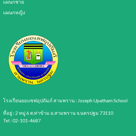
แผนกชาย
แผนกหญิง
โรงเรียนยอแซฟอุปถัมภ์ สามพราน : Joseph Upatham School
ที่อยู่ : 2 หมู่ 6 ต.ท่าข้าม อ.สามพราน จ.นครปฐม 73110
Tel : 02-101-4687