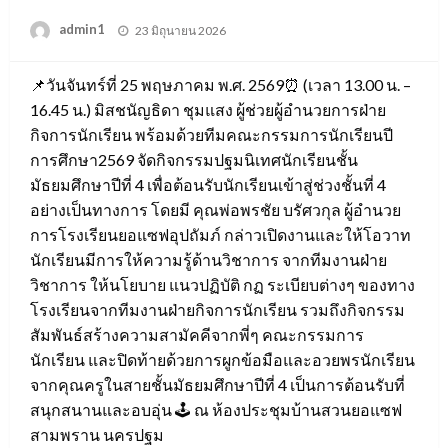
Posted
admin1
23 มิถุนายน 2026
on
📌วันจันทร์ที่ 25 พฤษภาคม พ.ศ. 2569⏰ (เวลา 13.00 น. –
16.45 น.) มิสชนัญธิดา ชุมแสง ผู้ช่วยผู้อำนวยการฝ่าย
กิจการนักเรียน พร้อมด้วยทีมคณะกรรมการนักเรียนปี
การศึกษา2569 จัดกิจกรรมปฐมนิเทศนักเรียนชั้น
มัธยมศึกษาปีที่ 4 เพื่อต้อนรับนักเรียนเข้าสู่ช่วงชั้นที่ 4
อย่างเป็นทางการ โดยมี คุณพ่อพรชัย บรัศวกุล ผู้อำนวย
การโรงเรียนยอแซฟอุปถัมภ์ กล่าวเปิดงานและให้โอวาท
นักเรียนมีการให้ความรู้ด้านวิชาการ จากทีมงานฝ่าย
วิชาการ ให้นโยบาย แนวปฏิบัติ กฏ ระเบียบต่างๆ ของทาง
โรงเรียนจากทีมงานฝ่ายกิจการนักเรียน รวมถึงกิจกรรม
สัมพันธ์สร้างความสามัคคีจากพี่ๆ คณะกรรมการ
นักเรียน และปิดท้ายด้วยการผูกข้อมือและอวยพรนักเรียน
จากคุณครูในสายชั้นมัธยมศึกษาปีที่ 4 เป็นการต้อนรับที่
สนุกสนานและอบอุ่น 🕹 ณ ห้องประชุมบ้านสวนยอแซฟ
สามพราน นครปฐม