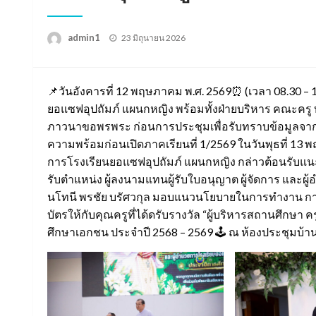
Posted
admin1
23 มิถุนายน 2026
on
📌วันอังคารที่ 12 พฤษภาคม พ.ศ. 2569⏰ (เวลา 08.30 – 11
ยอแซฟอุปถัมภ์ แผนกหญิง พร้อมทั้งฝ่ายบริหาร คณะครู บ
ภาวนาขอพรพระ ก่อนการประชุมเพื่อรับทราบข้อมูลจาก
ความพร้อมก่อนเปิดภาคเรียนที่ 1/2569 ในวันพุธที่ 13 พฤ
การโรงเรียนยอแซฟอุปถัมภ์ แผนกหญิง กล่าวต้อนรับแนะ
รับตำแหน่ง ผู้ลงนามแทนผู้รับใบอนุญาต ผู้จัดการ และ
นโทนี พรชัย บรัศวกุล มอบแนวนโยบายในการทำงาน การป
บัตรให้กับคุณครูที่ได้ดรับรางวัล “ผู้บริหารสถานศึกษา คร
ศึกษาเอกชน ประจำปี 2568 – 2569 🕹 ณ ห้องประชุม