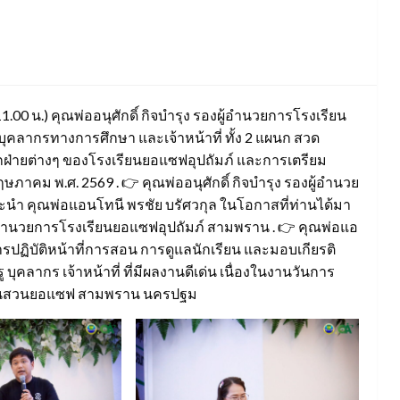
.00 น.) คุณพ่ออนุศักดิ์ กิจบำรุง รองผู้อำนวยการโรงเรียน
ุคลากรทางการศึกษา และเจ้าหน้าที่ ทั้ง 2 แผนก สวด
ฝ่ายต่างๆ ของโรงเรียนยอแซฟอุปถัมภ์ และการเตรียม
ษภาคม พ.ศ. 2569 . 👉 คุณพ่ออนุศักดิ์ กิจบำรุง รองผู้อำนวย
นำ คุณพ่อแอนโทนี พรชัย บรัศวกุล ในโอกาสที่ท่านได้มา
ผู้อำนวยการโรงเรียนยอแซฟอุปถัมภ์ สามพราน . 👉 คุณพ่อแอ
ฏิบัติหน้าที่การสอน การดูแลนักเรียน และมอบเกียรติ
ู บุคลากร เจ้าหน้าที่ ที่มีผลงานดีเด่น เนื่องในงานวันการ
บ้านสวนยอแซฟ สามพราน นครปฐม