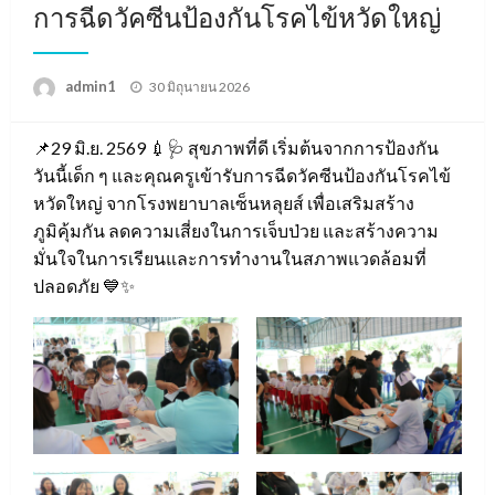
การฉีดวัคซีนป้องกันโรคไข้หวัดใหญ่
Posted
admin1
30 มิถุนายน 2026
on
📌29 มิ.ย. 2569 💉🩺 สุขภาพที่ดี เริ่มต้นจากการป้องกัน
วันนี้เด็ก ๆ และคุณครูเข้ารับการฉีดวัคซีนป้องกันโรคไข้
หวัดใหญ่ จากโรงพยาบาลเซ็นหลุยส์ เพื่อเสริมสร้าง
ภูมิคุ้มกัน ลดความเสี่ยงในการเจ็บป่วย และสร้างความ
มั่นใจในการเรียนและการทำงานในสภาพแวดล้อมที่
ปลอดภัย 💙✨