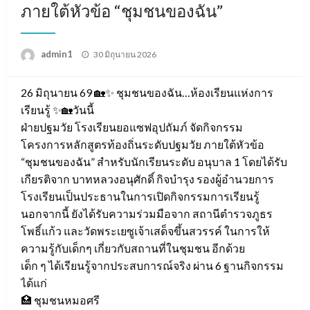
ภายใต้หัวข้อ “ชุมชนของฉัน”
Posted
admin1
30 มิถุนายน 2026
on
26 มิถุนายน 69 🏡✨ ชุมชนของฉัน…ห้องเรียนแห่งการ
เรียนรู้ ✨🏡วันนี้
ฝ่ายปฐมวัย โรงเรียนยอแซฟอุปถัมภ์ จัดกิจกรรม
โครงการหลักสูตรท้องถิ่นระดับปฐมวัย ภายใต้หัวข้อ
“ชุมชนของฉัน” สำหรับนักเรียนระดับ อนุบาล 1 โดยได้รับ
เกียรติจาก บาทหลวงอนุศักดิ์ กิจบำรุง รองผู้อำนวยการ
โรงเรียนเป็นประธานในการเปิดกิจกรรมการเรียนรู้
นอกจากนี้ ยังได้รับความร่วมมือจาก สถานีตำรวจภูธร
โพธิ์แก้ว และวัดพระเยซูเจ้าเสด็จขึ้นสวรรค์ ในการให้
ความรู้กับเด็กๆ เกี่ยวกับสถานที่ในชุมชน อีกด้วย
เด็ก ๆ ได้เรียนรู้จากประสบการณ์จริง ผ่าน 6 ฐานกิจกรรม
ได้แก่
🏥 ชุมชนหมอศรี