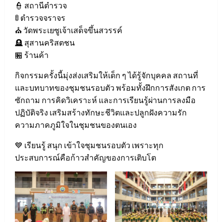
👮 สถานีตำรวจ
🚦 ตำรวจจราจร
⛪ วัดพระเยซูเจ้าเสด็จขึ้นสวรรค์
🪦 สุสานคริสตชน
🏪 ร้านค้า
กิจกรรมครั้งนี้มุ่งส่งเสริมให้เด็ก ๆ ได้รู้จักบุคคล สถานที่
และบทบาทของชุมชนรอบตัว พร้อมทั้งฝึกการสังเกต การ
ซักถาม การคิดวิเคราะห์ และการเรียนรู้ผ่านการลงมือ
ปฏิบัติจริง เสริมสร้างทักษะชีวิตและปลูกฝังความรัก
ความภาคภูมิใจในชุมชนของตนเอง
💙 เรียนรู้ สนุก เข้าใจชุมชนรอบตัว เพราะทุก
ประสบการณ์คือก้าวสำคัญของการเติบโต