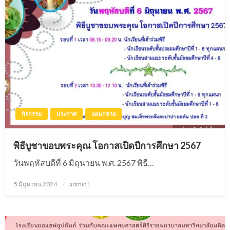
กิจกรรม
ประกาศ
แผนกชาย
พิธีบูชาขอบพระคุณ โอกาสเปิดปีการศึกษา 2567
วันพฤหัสบดีที่ 6 มิถุนายน พ.ศ. 2567 พิธี…
5 มิถุนายน 2024
Posted
admin1
on