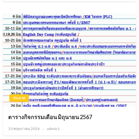
ประกาศ
ตารางกิจกรรมเดือน มิถุนายน 2567
31 พฤษภาคม 2024
Posted
admin1
on