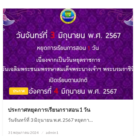
ประกาศ
ประกาศหยุดการเรียนกราสอน 1 วัน
วันจันทร์ที่ 3 มิถุนายน พ.ศ. 2567 หยุดกา…
31 พฤษภาคม 2024
Posted
admin1
on