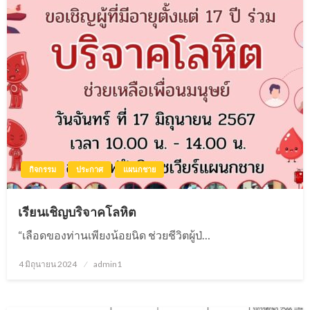
กิจกรรม
ประกาศ
แผนกชาย
เรียนเชิญบริจาคโลหิต
“เลือดของท่านเพียงน้อยนิด ช่วยชีวิตผู้ป่…
4 มิถุนายน 2024
Posted
admin1
on