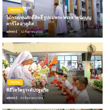
กิจกรรม
ไม้กางเขนศักดิ์สิทธิ์ รูปแม่พระ พระธาตุนักบุญ
คาร์โล อาคูติส
admin1
12 กันยายน 2025
กิจกรรม
พิธีไหว้ครูระดับปฐมวัย
admin1
21 มิถุนายน 2024