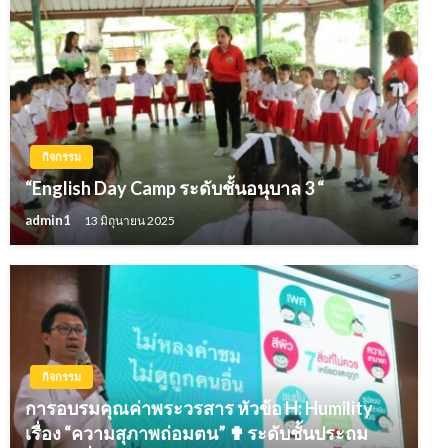
กิจกรรม
“English Day Camp ระดับชั้นอนุบาล 3 “
admin1
13 มิถุนายน 2025
กิจกรรม
การอบรมคุณค่าพระวรสาร หัวข้อ H: Humility
เรื่อง “ความสุภาพถ่อมตน” ✟ ระดับชั้นประถม