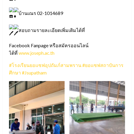
บ้านเณร 02-1014689
สอบถามรายละเอียดเพิ่มเติมได้ที่
Facebook Fanpage หรือสมัครออนไลน์
ได้ที่
www.joseph.ac.th
#โรงเรียนยอแซฟอุปถัมภ์สามพราน
#ยอแซฟสถาบันการ
ศึกษา
#Jsupatham