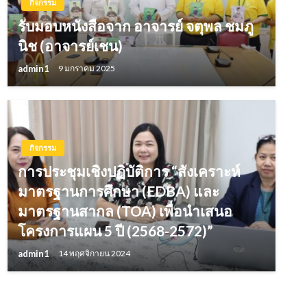
กิจกรรม
รับมอบหนังสือจาก อาจารย์ จตุพล ชมภู
นิช (อาจารย์เชน)
admin1
9 มกราคม 2025
กิจกรรม
การประชุมเชิงปฏิบัติการ “สังเคราะห์
มาตรฐานการศึกษา (EDBA) และ
มาตรฐานสากล (TOA) เพื่อนำเสนอ
โครงการแผน 5 ปี (2568-2572)”
admin1
14 พฤศจิกายน 2024