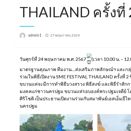
THAILAND ครั้งที่ 
Posted
admin1
27 พฤษภาคม 2024
on
วันศุกร์ที่ 24 พฤษภาคม พ.ศ. 2567
(เวลา 10.00 น. – 12
มาตรฐานคุณภาพ ทีมงาน…ส่งเสริมภาพลักษณ์ฯ และกลุ่มสา
ร่วมในพิธีเปิดงาน SME FESTIVAL THAILAND ครั้งที่ 2
ขบวนแห่จะมีการทำพิธีบวงสรวง พิธีสงฆ์ และพิธีรำสักกา
มงคลแก่ชาวนครปฐม ขบวนแห่รอบองค์พระปฐมเจดีย์ โดยท
ศิริโชติ เป็นประธานเปิดงานร่วมกับสมาพันธ์เอสเอ็มอีไ
นครปฐม