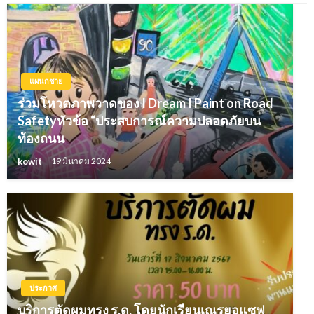
แผนกชาย
ร่วมโหวตภาพวาดของ I Dream I Paint on Road
Safetyหัวข้อ “ประสบการณ์ความปลอดภัยบน
ท้องถนน
kowit
19 มีนาคม 2024
ประกาศ
บริการตัดผมทรง ร.ด. โดยนักเรียนเณรยอแซฟ