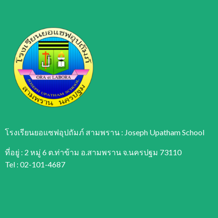
โรงเรียนยอแซฟอุปถัมภ์ สามพราน : Joseph Upatham School
ที่อยู่ : 2 หมู่ 6 ต.ท่าข้าม อ.สามพราน จ.นครปฐม 73110
Tel : 02-101-4687