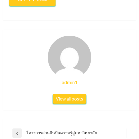
admin1
View all posts
แนะแนว
โครงการสานฝันปันความรู้สู่มหาวิทยาลัย
Previous