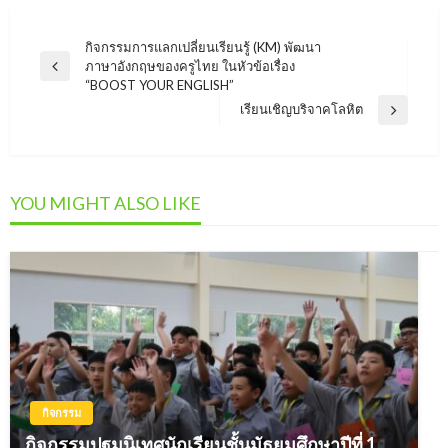
แนะแนว
กิจกรรมการแลกเปลี่ยนเรียนรู้ (KM) พัฒนา
ภาษาอังกฤษของครูไทย ในหัวข้อเรื่อง
Previous
เรื่อง
“BOOST YOUR ENGLISH”
Post
เรียนเชิญบริจาคโลหิต
Next
Post
YOU MIGHT ALSO LIKE
กิจกรรม
กิจกรรมปฐมนิเทศนักเรียนชั้นมัธยมศึกษาปีที่ 1