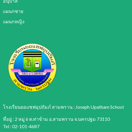
อนุบาล
แผนกชาย
แผนกหญิง
โรงเรียนยอแซฟอุปถัมภ์ สามพราน : Joseph Upatham School
ที่อยู่ : 2 หมู่ 6 ต.ท่าข้าม อ.สามพราน จ.นครปฐม 73110
Tel : 02-101-4687