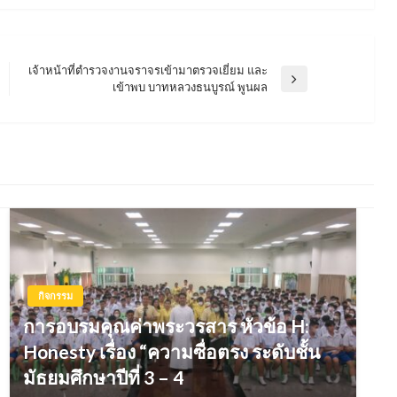
เจ้าหน้าที่ตำรวจงานจราจรเข้ามาตรวจเยี่ยม และ
Next
เข้าพบ บาทหลวงธนบูรณ์ พูนผล
Post
กิจกรรม
การอบรมคุณค่าพระวรสาร หัวข้อ H:
Honesty เรื่อง “ความซื่อตรง ระดับชั้น
มัธยมศึกษาปีที่ 3 – 4