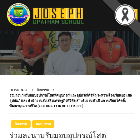
Skip
to
content
HOMEPAGE
กิจกรรม
ร่วมลงนามรับมอบอุปกรณ์โสตทัศนูปกรณ์และอุปกรณ์ดิจิทัล ระหว่างโรงเรียนยอแซฟ
อุปถัมภ์ และ สำนักงานส่งเสริมเศรษฐกิจดิจิทัล สำหรับงานดำเนินการเรียนโค้ดดิ้ง
พัฒนาคุณภาพชีวิต (CODING FOR BETTER LIFE)
กิจกรรม
แผนกชาย
ร่วมลงนามรับมอบอุปกรณ์โสต