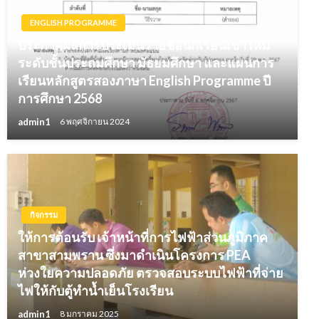
ENGLISH PROGRAMME
ประกาศผลการประเมินรายชื่อนักเรียนเข้าใหม่
ระดับชั้นประถมศึกษา มัธยมศึกษา และแผนการ
เรียนหลักสูตรสองภาษา English Programme ปี
การศึกษา 2568
admin1
6 พฤศจิกายน 2024
กิจกรรม
ให้การต้อนรับ เจ้าหน้าที่การไฟฟ้าส่วนภูมิภาค
สาขาสามพราน ซึ่งมาดำเนินโครงการ PEA
ห่วงใยความปลอดภัย ตรวจสอบระบบไฟฟ้าที่จ่าย
ไฟให้กับตู้ทำน้ำเย็นโรงเรียน
admin1
8 มกราคม 2025