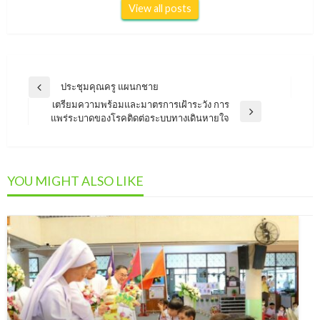
View all posts
แนะแนว
ประชุมคุณครู แผนกชาย
Previous
เรื่อง
เตรียมความพร้อมและมาตรการเฝ้าระวัง การ
Post
Next
แพร่ระบาดของโรคติดต่อระบบทางเดินหายใจ
Post
YOU MIGHT ALSO LIKE