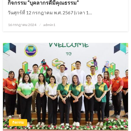
กิจกรรม “บุคลากรดีมีคุณธรรม”
วันศุกร์ที่ 12 กรกฎาคม พ.ศ. 2567 (เวลา 1…
16 กรกฎาคม 2024
Posted
admin1
on
กิจกรรม