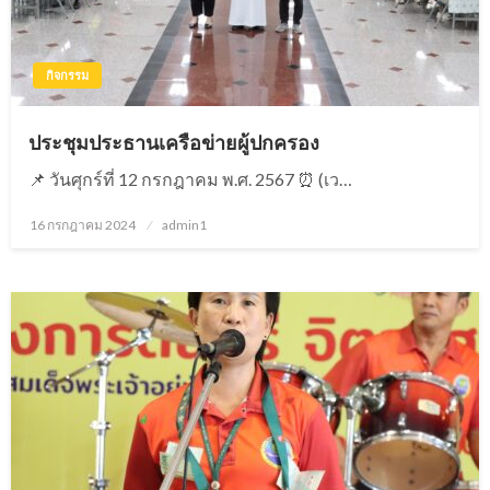
กิจกรรม
ประชุมประธานเครือข่ายผู้ปกครอง
📌 วันศุกร์ที่ 12 กรกฎาคม พ.ศ. 2567 ⏰ (เว…
16 กรกฎาคม 2024
Posted
admin1
on