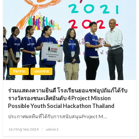
กิจกรรม
แผนกชาย
ร่วมแสดงความยินดี โรงเรียนยอแซฟอุปถัมภ์ได้รับ
รางวัลรองชนะเลิศอันดับ 4 Project Mission
Possible Youth Social Hackathon Thailand
ประกาศผลทีมที่ได้รับการสนับสนุนProject M…
16 กรกฎาคม 2024
Posted
admin1
on