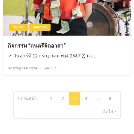
กิจกรรม
แผนกชาย
กิจกรรม “ดนตรีจิตอาสา”
📌 วันศุกร์ที่ 12 กรกฎาคม พ.ศ. 2567 ⏰ (เว…
16 กรกฎาคม 2024
Posted
admin1
on
แนะแนว
เรื่อง
ก่อนหน้า
1
2
3
4
…
8
ถัดไป