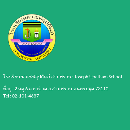
โรงเรียนยอแซฟอุปถัมภ์ สามพราน : Joseph Upatham School
ที่อยู่ : 2 หมู่ 6 ต.ท่าข้าม อ.สามพราน จ.นครปฐม 73110
Tel : 02-101-4687