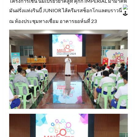
โครงการเช่น นมเปรี้ยวยาคลูท์ คุกกี้ IMPERIAL มาม่าคัพ
มันฝรั่งแท่งรินบี้ JUNIOR ไส้ครีมรสช็อกโกแลตบราวนี่
ณ ห้องประชุมทางเชื่อม อาคารยอห์นที่ 23