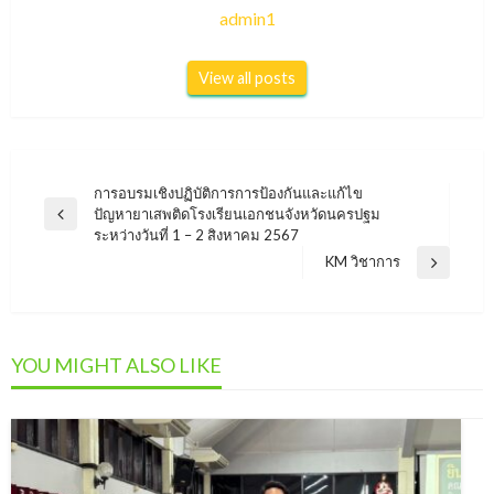
admin1
View all posts
แนะแนว
การอบรมเชิงปฏิบัติการการป้องกันและแก้ไข
ปัญหายาเสพติดโรงเรียนเอกชนจังหวัดนครปฐม
Previous
เรื่อง
ระหว่างวันที่ 1 – 2 สิงหาคม 2567
Post
KM วิชาการ
Next
Post
YOU MIGHT ALSO LIKE