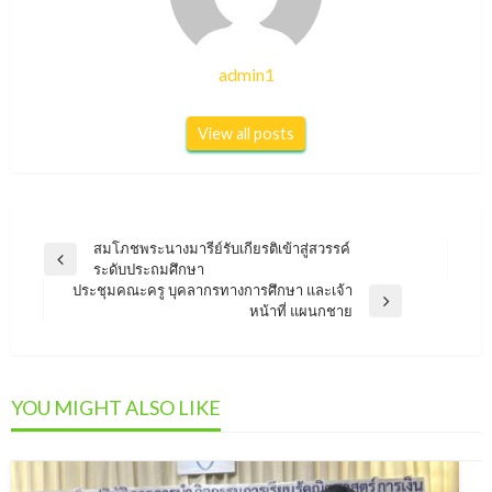
admin1
View all posts
แนะแนว
สมโภชพระนางมารีย์รับเกียรติเข้าสู่สวรรค์
Previous
ระดับประถมศึกษา
เรื่อง
Post
ประชุมคณะครู บุคลากรทางการศึกษา และเจ้า
Next
หน้าที่ แผนกชาย
Post
YOU MIGHT ALSO LIKE