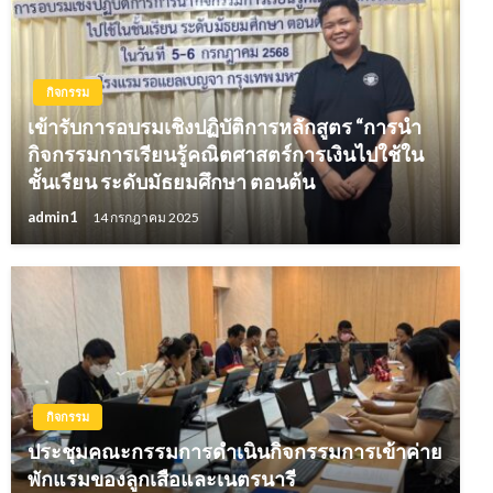
กิจกรรม
เข้ารับการอบรมเชิงปฏิบัติการหลักสูตร “การนำ
กิจกรรมการเรียนรู้คณิตศาสตร์การเงินไปใช้ใน
ชั้นเรียน ระดับมัธยมศึกษา ตอนต้น
admin1
14 กรกฎาคม 2025
กิจกรรม
ประชุมคณะกรรมการดำเนินกิจกรรมการเข้าค่าย
พักแรมของลูกเสือและเนตรนารี