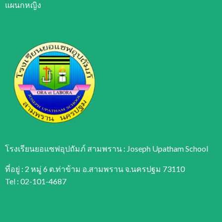
แผนกหญิง
โรงเรียนยอแซฟอุปถัมภ์ สามพราน : Joseph Upatham School
ที่อยู่ : 2 หมู่ 6 ต.ท่าข้าม อ.สามพราน จ.นครปฐม 73110
Tel : 02-101-4687