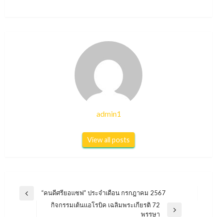
admin1
View all posts
แนะแนว
“คนดีศรียอแซฟ” ประจำเดือน กรกฎาคม 2567
Previous
เรื่อง
กิจกรรมเต้นแอโรบิค เฉลิมพระเกียรติ 72
Post
Next
พรรษา