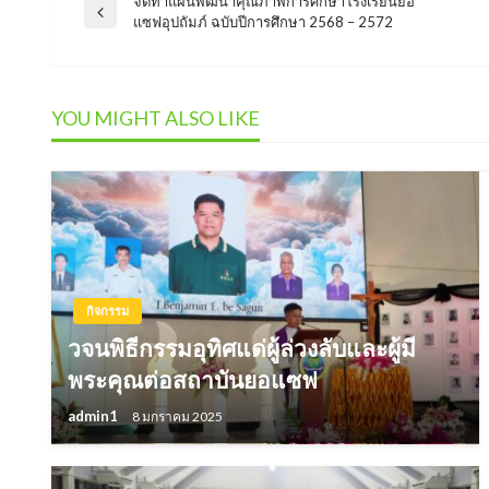
จัดทำแผนพัฒนาคุณภาพการศึกษาโรงเรียนยอ
แนะแนว
Previous
แซฟอุปถัมภ์ ฉบับปีการศึกษา 2568 – 2572
Post
เรื่อง
YOU MIGHT ALSO LIKE
กิจกรรม
วจนพิธีกรรมอุทิศแด่ผู้ล่วงลับและผู้มี
พระคุณต่อสถาบันยอแซฟ
admin1
8 มกราคม 2025