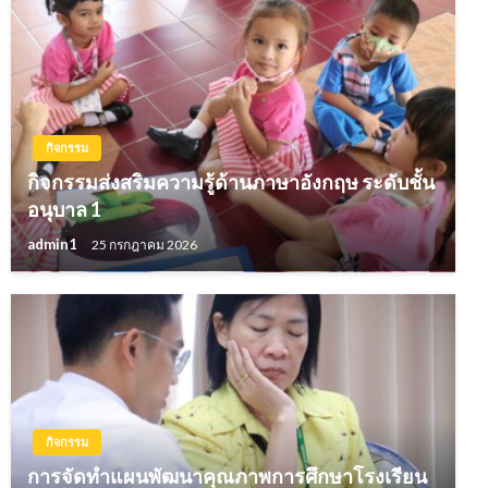
กิจกรรม
กิจกรรมส่งสริมความรู้ด้านภาษาอังกฤษ ระดับชั้น
อนุบาล 1
admin1
25 กรกฎาคม 2026
กิจกรรม
การจัดทำแผนพัฒนาคุณภาพการศึกษาโรงเรียน