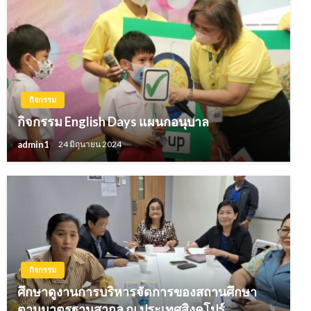
กิจกรรม
กิจกรรม English Days แผนกอนุบาล
admin1
24 มิถุนายน 2024
กิจกรรม
ศึกษาดูงานการบริหารจัดการของสถานศึกษา
ตามมาตรฐานสากล ณ ประเทศสิงคโปร์