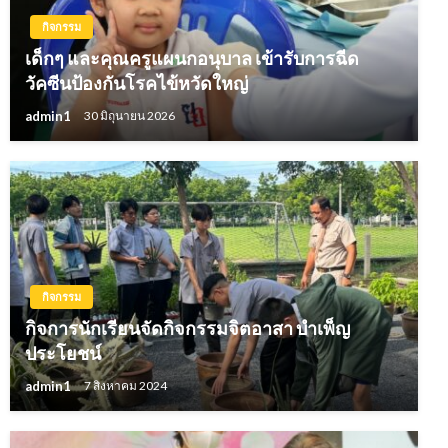
กิจกรรม
เด็กๆ และคุณครูแผนกอนุบาล เข้ารับการฉีด
วัคซีนป้องกันโรคไข้หวัดใหญ่
admin1
30 มิถุนายน 2026
กิจกรรม
กิจการนักเรียนจัดกิจกรรมจิตอาสา บำเพ็ญ
ประโยชน์
admin1
7 สิงหาคม 2024