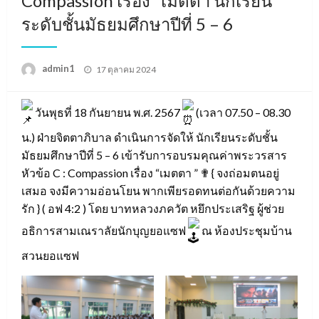
Compassion เรื่อง “เมตตา นักเรียน
ระดับชั้นมัธยมศึกษาปีที่ 5 – 6
Posted
admin1
17 ตุลาคม 2024
on
วันพุธที่ 18 กันยายน พ.ศ. 2567
(เวลา 07.50 – 08.30
น.) ฝ่ายจิตตาภิบาล ดำเนินการจัดให้ นักเรียนระดับชั้น
มัธยมศึกษาปีที่ 5 – 6 เข้ารับการอบรมคุณค่าพระวรสาร
หัวข้อ C : Compassion เรื่อง “เมตตา ” ✟ { จงถ่อมตนอยู่
เสมอ จงมีความอ่อนโยน พากเพียรอดทนต่อกันด้วยความ
รัก } ( อฟ 4:2 ) โดย บาทหลวงภควัต หยึกประเสริฐ ผู้ช่วย
อธิการสามเณราลัยนักบุญยอแซฟ
ณ ห้องประชุมบ้าน
สวนยอแซฟ