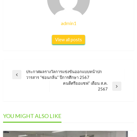
admin1
View all posts
แนะแนว
ประกาศผลรางวัลการแข่งขันออกแบบหน้าปก
Previous
วารสาร “ซ่อนกลิ่น” ปีการศึกษา 2567
เรื่อง
Post
คนดีศรียอแซฟ” เดือน ส.ค.
Next
2567
Post
YOU MIGHT ALSO LIKE