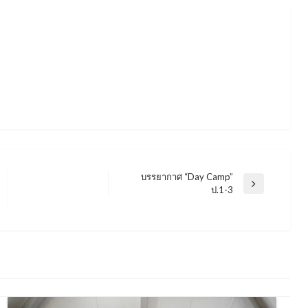
บรรยากาศ “Day Camp”
Next
ป.1-3
Post