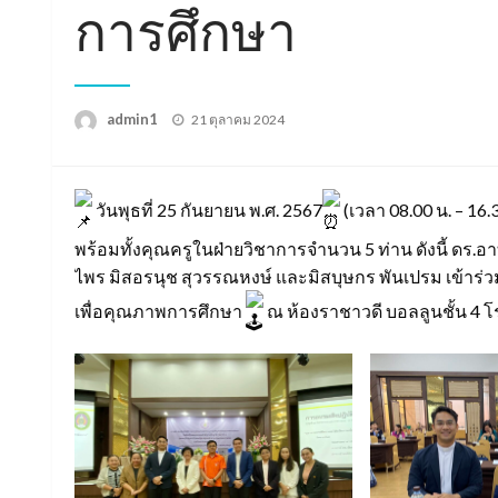
การศึกษา
Posted
admin1
21 ตุลาคม 2024
on
วันพุธที่ 25 กันยายน พ.ศ. 2567
(เวลา 08.00 น. – 1
พร้อมทั้งคุณครูในฝ่ายวิชาการจำนวน 5 ท่าน ดังนี้ ดร.
ไพร มิสอรนุช สุวรรณหงษ์ และมิสบุษกร พันเปรม เข้าร
เพื่อคุณภาพการศึกษา
ณ ห้องราชาวดี บอลลูนชั้น 4 