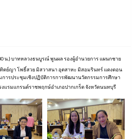
6.30 น.) บาทหลวงธนบูรณ์ พูนผล รองผู้อำนวยการ แผนกชาย
อาทิตย์ญา โพธิ์สวย มิสวาสนา อุตสาหะ มิสอมรินทร์ แดงดอน
่วมการประชุมเชิงปฏิบัติการการพัฒนานวัตกรรมการศึกษา
โรงแรมแกรนด์ราชพฤกษ์อำเภอปากเกร็ด จังหวัดนนทบุรี