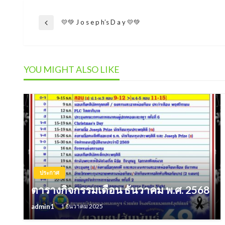
แนะแนว
💛💚 J o s e p h’s D a y 💛💚
Previous
Post
เรื่อง
YOU MIGHT ALSO LIKE
ประกาศ
ตารางกิจกรรมเดือน ธันวาคม พ.ศ. 2568
admin1
1 ธันวาคม 2025