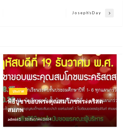
J o s e p h’s D a y
Next
Post
ประกาศ
พิธีบูชาขอบพระคุณสมโภชพระคริสต
สมภพ
admin1
13 ธันวาคม 2024