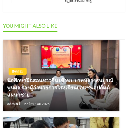
ปฏิบัติงานของครู
Post
YOU MIGHT ALSO LIKE
กิจกรรม
นักศึกษาฝึกสอนชาวจีน เข้าพบ บาทหลวงธนบูรณ์
พูนผล รองผู้อำนวยการโรงเรียนยอแซฟอุปถัมภ์
แผนกชาย
admin1
27 สิงหาคม 2025