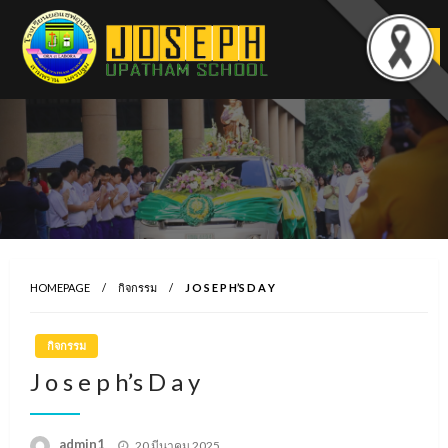
Skip
to
content
HOMEPAGE
กิจกรรม
J O S E P H’S D A Y
กิจกรรม
J o s e p h’s D a y
Posted
admin1
20 มีนาคม 2025