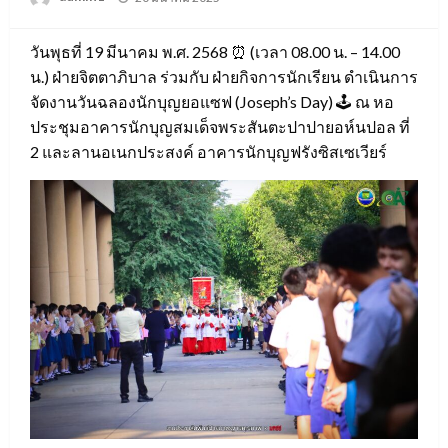
on
วันพุธที่ 19 มีนาคม พ.ศ. 2568 ⏰ (เวลา 08.00 น. – 14.00
น.) ฝ่ายจิตตาภิบาล ร่วมกับ ฝ่ายกิจการนักเรียน ดำเนินการ
จัดงานวันฉลองนักบุญยอแซฟ (Joseph’s Day) 🕹 ณ หอ
ประชุมอาคารนักบุญสมเด็จพระสันตะปาปายอห์นปอล ที่
2 และลานอเนกประสงค์ อาคารนักบุญฟรังซิสเซเวียร์