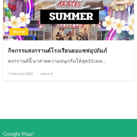
ประกาศ
กิจกรรมสงกรานต์โรงเรียนยอแซฟอุปถัมภ์
สงกรานต์นี้ มาสาดความสนุกกันให้สุด10 เมษ…
7 เมษายน 2026
Posted
admin1
on
Google Map!