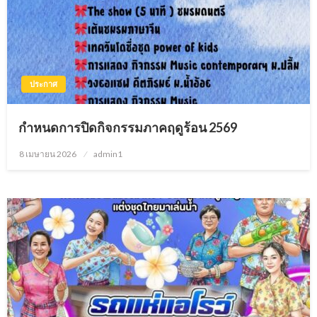
ประกาศ
กำหนดการปิดกิจกรรมภาคฤดูร้อน 2569
8 เมษายน 2026
Posted
admin1
on