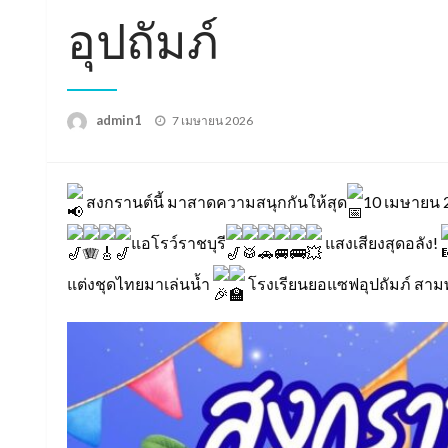
อุปถัมภ์
Posted
admin1
7 เมษายน 2026
on
สงกรานต์นี้ มาสาดความสนุกกันให้สุด
10 เมษายน 
แอโรว์ราชบุรี
แสงเสียงสุดอลัง!
แต่งชุดไทยมาเล่นน้ำ
โรงเรียนยอแซฟอุปถัมภ์ สา