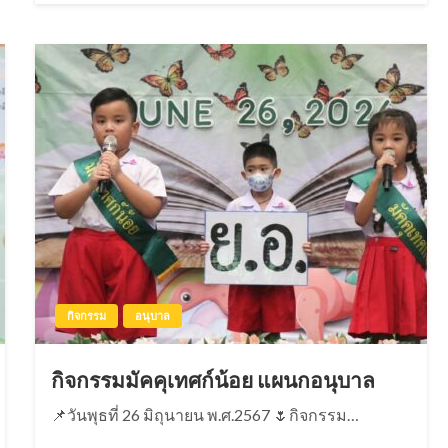
กิจกรรม
อนุบาล
กิจกรรมมัคคุเทศก์น้อย แผนกอนุบาล
📌วันพุธที่ 26 มิถุนายน พ.ศ.2567 🌷กิจกรรม…