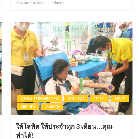
27 มิถุนายน 2024
Posted
admin1
on
ENGLISH PROGRAMME
JS GIFTED
กิจกรรม
อนุบาล
แผนกชาย
แผนกหญิง
ให้โลหิต ให้ประจำทุก 3 เดือน …คุณ
ทำได้!