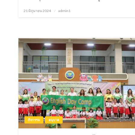
21 มิถุนายน 2024
Posted
admin1
on
กิจกรรม
อนุบาล