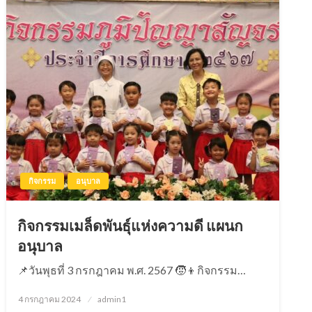
กิจกรรม
อนุบาล
กิจกรรมเมล็ดพันธุ์แห่งความดี แผนก
อนุบาล
📌วันพุธที่ 3 กรกฎาคม พ.ศ. 2567 🧒👦กิจกรรม…
4 กรกฎาคม 2024
Posted
admin1
on