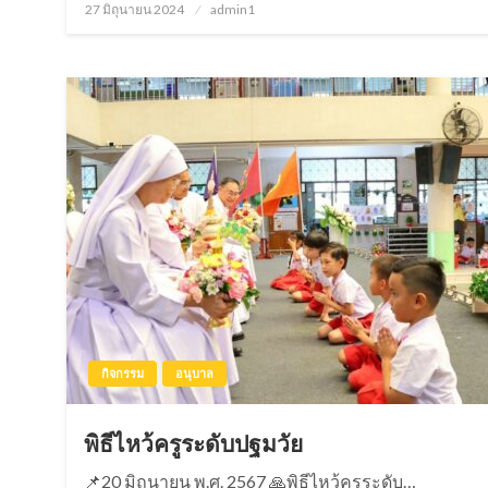
27 มิถุนายน 2024
Posted
admin1
on
กิจกรรม
อนุบาล
พิธีไหว้ครูระดับปฐมวัย
📌20 มิถุนายน พ.ศ. 2567 🙏พิธีไหว้ครูระดับ…