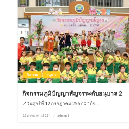
กิจกรรม
อนุบาล
กิจกรรมภูมิปัญญาสัญจรระดับอนุบาล 2
📌วันศุกร์ที่ 12 กรกฎาคม 2567🌷” กิจ…
12 กรกฎาคม 2024
Posted
admin1
on