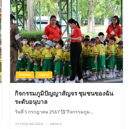
กิจกรรม
อนุบาล
กิจกรรมภูมิปัญญาสัญจร ชุมชนของฉัน
ระดับอนุบาล
วันที่ 5 กรกฎาคม 2567 🥰”กิจกรรมภูม…
11 กรกฎาคม 2024
Posted
admin1
on