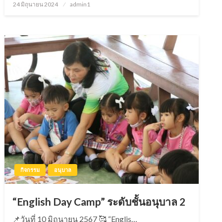
24 มิถุนายน 2024
Posted
admin1
on
กิจกรรม
อนุบาล
“English Day Camp” ระดับชั้นอนุบาล 2
📌วันที่ 10 มิถุนายน 2567 🥰 “Englis…