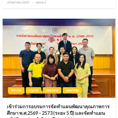
20 ตุลาคม 2025
Posted
admin1
on
กิจกรรม
อนุบาล
แผนกชาย
แผนกหญิง
เข้าร่วมการอบรมการจัดทำแผนพัฒนาคุณภาพการ
ศึกษา พ.ศ.2569 – 2573 (ระยะ 5 ปี) และจัดทำแผน