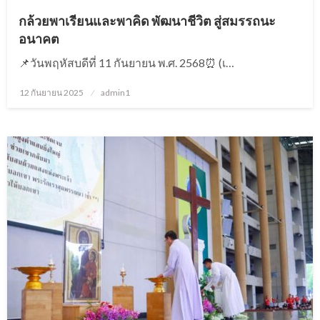
กล้วยพาเรียนและพาคิด พัฒนาชีวิต สู่สมรรถนะ
อนาคต
📌วันพฤหัสบดีที่ 11 กันยายน พ.ศ. 2568⏰ (เ…
12 กันยายน 2025
Posted
admin1
on