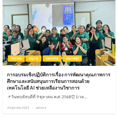
กิจกรรม
อนุบาล
แผนกชาย
แผนกหญิง
การอบรมเชิงปฏิบัติการเรื่อง การพัฒนาคุณภาพการ
ศึกษาและสนับสนุนการเรียนการสอนด้วย
เทคโนโลยี AI ช่วยเหลืองานวิชาการ
📌วันพฤหัสบดีที่ 9 ตุลาคม พ.ศ. 2568⏰ (เวล…
20 ตุลาคม 2025
Posted
admin1
on