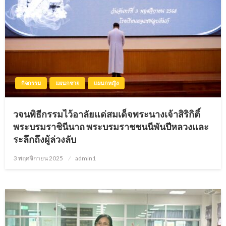
กิจกรรม
แผนกชาย
แผนกหญิง
วจนพิธีกรรมไว้อาลัยแด่สมเด็จพระนางเจ้าสิริกิติ์
พระบรมราชินีนาถ พระบรมราชชนนีพันปีหลวงและ
ระลึกถึงผู้ล่วงลับ
3 พฤศจิกายน 2025
Posted
admin1
on