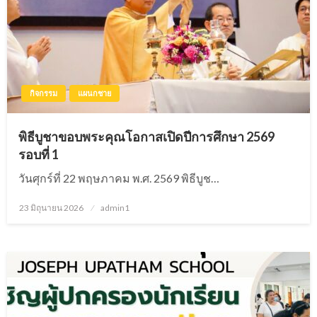
กิจกรรม
แผนกชาย
พิธีบูชาขอบพระคุณโอกาสเปิดปีการศึกษา 2569
รอบที่ 1
วันศุกร์ที่ 22 พฤษภาคม พ.ศ. 2569 พิธีบูช…
23 มิถุนายน 2026
Posted
admin1
on