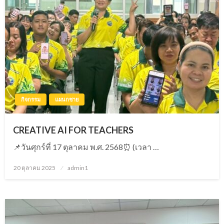
กิจกรรม
แผนกชาย
CREATIVE AI FOR TEACHERS
📌วันศุกร์ที่ 17 ตุลาคม พ.ศ. 2568⏰ (เวลา …
20 ตุลาคม 2025
Posted
admin1
on