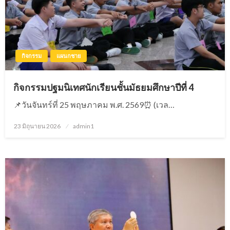
กิจกรรม
แผนกชาย
กิจกรรมปฐมนิเทศนักเรียนชั้นมัธยมศึกษาปีที่ 4
📌วันจันทร์ที่ 25 พฤษภาคม พ.ศ. 2569⏰ (เวล…
23 มิถุนายน 2026
Posted
admin1
on