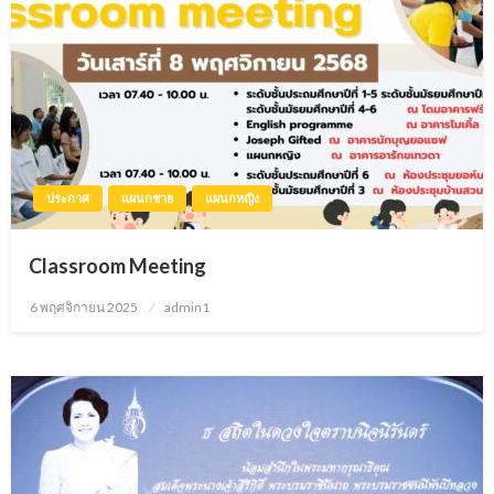
ประกาศ
แผนกชาย
แผนกหญิง
Classroom Meeting
6 พฤศจิกายน 2025
Posted
admin1
on