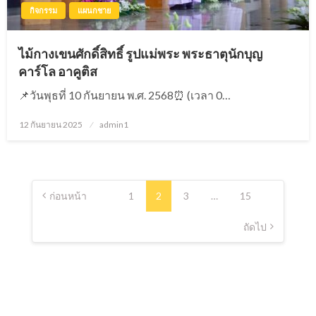
กิจกรรม
แผนกชาย
ไม้กางเขนศักดิ์สิทธิ์ รูปแม่พระ พระธาตุนักบุญ
คาร์โล อาคูติส
📌วันพุธที่ 10 กันยายน พ.ศ. 2568⏰ (เวลา 0…
12 กันยายน 2025
Posted
admin1
on
แนะแนว
เรื่อง
ก่อนหน้า
1
2
3
…
15
ถัดไป