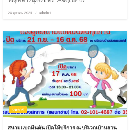
วันศุกร์ที่ 17 ตุลาคม พ.ศ. 2568 (เวลา 07…
20 ตุลาคม 2025
Posted
admin1
on
ประกาศ
สนามแบดมินตัน เปิดให้บริการ ณ บริเวณบ้านสวน