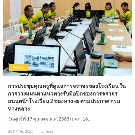
กิจกรรม
การประชุมคุณครูที่ดูแลการจราจรของโรงเรียน ใน
การวางแผนหาแนวทางรับมือปิดช่องการจราจร
ถนนหน้าโรงเรียน 2 ช่องทาง 📣 ตามประกาศ กรม
ทางหลวง
วันศุกร์ที่ 17 ตุลาคม พ.ศ. 2568 (เวลา 16…
20 ตุลาคม 2025
Posted
admin1
on