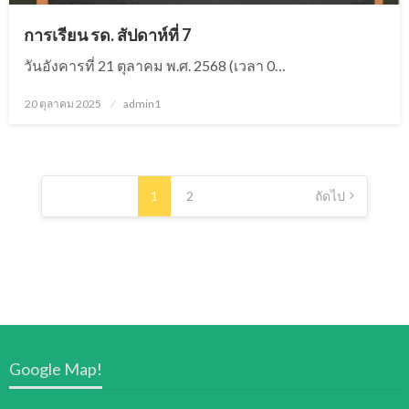
การเรียน รด. สัปดาห์ที่ 7
วันอังคารที่ 21 ตุลาคม พ.ศ. 2568 (เวลา 0…
20 ตุลาคม 2025
Posted
admin1
on
แนะแนว
เรื่อง
1
2
ถัดไป
Google Map!