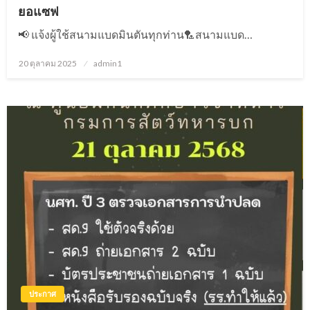
ยอแซฟ
📢 แจ้งผู้ใช้สนามแบดมินตันทุกท่าน🏸สนามแบด…
20 ตุลาคม 2025
Posted
admin1
on
ประกาศ