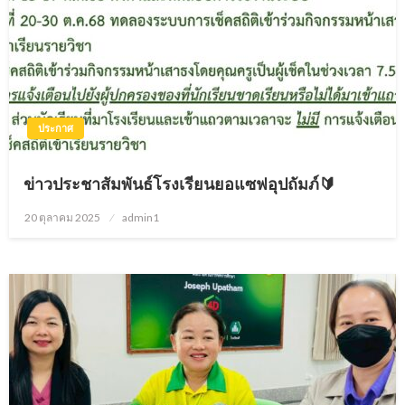
ประกาศ
ข่าวประชาสัมพันธ์โรงเรียนยอแซฟอุปถัมภ์🔰
20 ตุลาคม 2025
Posted
admin1
on