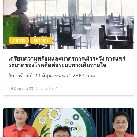
กิจกรรม
แผนกชาย
เตรียมความพร้อมและมาตรการเฝ้าระวัง การแพร่
ระบาดของโรคติดต่อระบบทางเดินหายใจ
วันอาทิตย์ที่ 23 มิถุนายน พ.ศ. 2567 (เวล…
24 มิถุนายน 2024
Posted
admin1
on