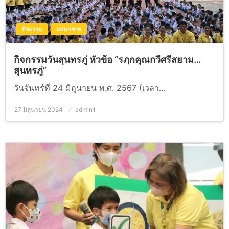
กิจกรรม
แผนกชาย
กิจกรรมวันสุนทรภู่ หัวข้อ “รฦกคุณกวีศรีสยาม…
สุนทรภู่”
วันจันทร์ที่ 24 มิถุนายน พ.ศ. 2567 (เวลา…
27 มิถุนายน 2024
Posted
admin1
on