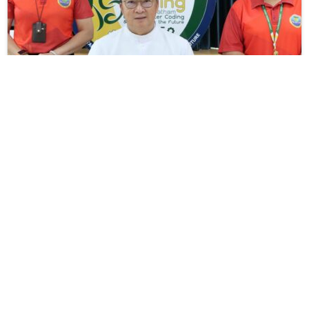
กิจกรรม
แผนกชาย
ร่วมลงนามรับมอบอุปกรณ์โสตทัศนูปกรณ์และ
อุปกรณ์ดิจิทัล ระหว่างโรงเรียนยอแซฟอุปถัมภ์ และ
สำนักงานส่งเสริมเศรษฐกิจดิจิทัล สำหรับงานดำเนิน
การเรียนโค้ดดิ้งพัฒนาคุณภาพชีวิต (Coding for
better Life)
วันศุกร์ที่ 21 มิถุนายน พ.ศ. 2567 (เวลา …
24 มิถุนายน 2024
Posted
admin1
on