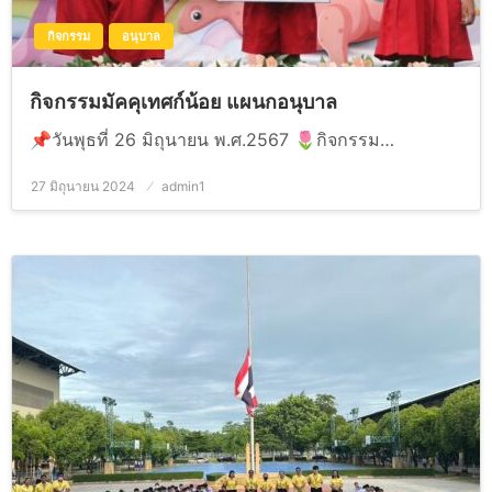
กิจกรรม
อนุบาล
กิจกรรมมัคคุเทศก์น้อย แผนกอนุบาล
📌วันพุธที่ 26 มิถุนายน พ.ศ.2567 🌷กิจกรรม…
27 มิถุนายน 2024
Posted
admin1
on