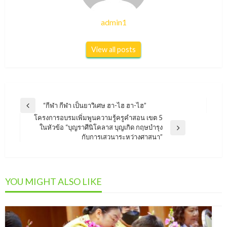
admin1
View all posts
แนะแนว
“กีฬา กีฬา เป็นยาวิเศษ ฮา-ไฮ ฮา-ไฮ”
Previous
เรื่อง
โครงการอบรมเพิ่มพูนความรู้ครูคำสอน เขต 5
Post
ในหัวข้อ “บุญราศีนิโคลาส บุญเกิด กฤษบำรุง
Next
กับการเสวนาระหว่างศาสนา”
Post
YOU MIGHT ALSO LIKE