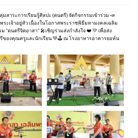
ลุ่มสาระการเรียนรู้ศิลปะ (ดนตรี) จัดกิจกรรมเข้าร่วม 📣
พระเจ้าอยู่หัว เนื่องในโอกาสพระราชพิธีมหามงคลเฉลิม
นตรีจิตอาสา” 🎤เชิญร่วมส่งกำลังใจ ❤️ 💛 เพื่อส่ง
ตรีของคุณครูและนักเรียน 💚🕹 ณ โรงอาหารอาคารยอห์น