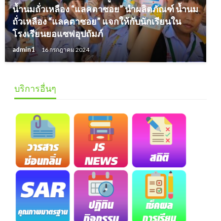
น้ำนมถั่วเหลือง “แลคตาซอย” นำผลิตภัณฑ์ น้ำนม
ถั่วเหลือง “แลคตาซอย” แจกให้กับนักเรียนใน
โรงเรียนยอแซฟอุปถัมภ์
admin1
16 กรกฎาคม 2024
บริการอื่นๆ