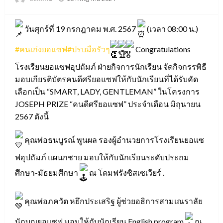
on
วันศุกร์ที่ 19 กรกฎาคม พ.ศ. 2567
(เวลา 08:00 น.)
#คนเก่งยอแซฟ
#ปรบมือรัวๆ
Congratulations
โรงเรียนยอแซฟอุปถัมภ์ ฝ่ายกิจการนักเรียน จัดกิจกรรพิธี
มอบเกียรติบัตรคนดีศรียอแซฟให้กับนักเรียนที่ได้รับคัด
เลือกเป็น “SMART, LADY, GENTLEMAN” ในโครงการ
JOSEPH PRIZE “คนดีศรียอแซฟ” ประจำเดือน มิถุนายน
2567 ดังนี้
คุณพ่อธนบูรณ์ พูนผล รองผู้อำนวยการโรงเรียนยอแซ
ฟอุปถัมภ์ แผนกชาย มอบให้กับนักเรียนระดับประถม
ศึกษา-มัธยมศึกษา
ณ โดมฟรังซิสเซเวียร์ .
คุณพ่อภควัต หยึกประเสริฐ ผู้ช่วยอธิการสามเณราลัย
นักบุญยอแซฟ มอบให้กับนักเรียน English program
ณ