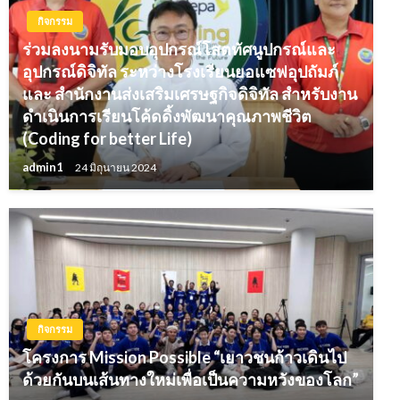
กิจกรรม
ร่วมลงนามรับมอบอุปกรณ์โสตทัศนูปกรณ์และ
อุปกรณ์ดิจิทัล ระหว่างโรงเรียนยอแซฟอุปถัมภ์
และ สำนักงานส่งเสริมเศรษฐกิจดิจิทัล สำหรับงาน
ดำเนินการเรียนโค้ดดิ้งพัฒนาคุณภาพชีวิต
(Coding for better Life)
admin1
24 มิถุนายน 2024
กิจกรรม
โครงการ Mission Possible “เยาวชนก้าวเดินไป
ด้วยกันบนเส้นทางใหม่เพื่อเป็นความหวังของโลก”