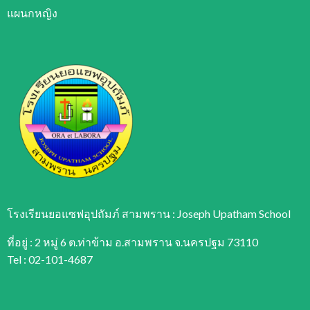
แผนกหญิง
โรงเรียนยอแซฟอุปถัมภ์ สามพราน : Joseph Upatham School
ที่อยู่ : 2 หมู่ 6 ต.ท่าข้าม อ.สามพราน จ.นครปฐม 73110
Tel : 02-101-4687