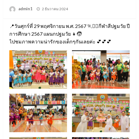
Posted
admin1
2 ธันวาคม 2024
on
📍วันศุกร์ที่ 29 พฤศจิกายน พ.ศ. 2567 🏃🏃‍♀️กีฬาสีปฐมวัย ปี
การศึกษา 2567 แผนกปฐมวัย 👧🧒
ไปชมภาพความน่ารักของเด็กๆกันเลยค่ะ 💕💕💕