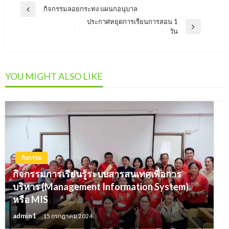
แนะแนว
กิจกรรมลอยกระทง แผนกอนุบาล
Previous
เรื่อง
ประกาศหยุดการเรียนการสอน 1
Post
Next
วัน
Post
YOU MIGHT ALSO LIKE
กิจกรรม
กิจกรรมการเรียนรู้ระบบสารสนเทศเพื่อการ
บริหาร (Management Information System)
หรือ MIS
admin1
15 กรกฎาคม 2024