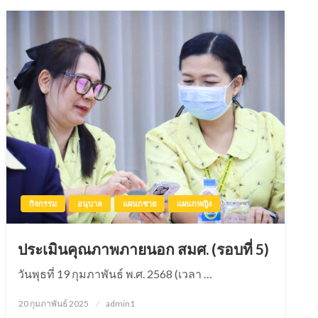
กิจกรรม
อนุบาล
แผนกชาย
แผนกหญิง
ประเมินคุณภาพภายนอก สมศ. (รอบที่ 5)
วันพุธที่ 19 กุมภาพันธ์ พ.ศ. 2568 (เวลา …
20 กุมภาพันธ์ 2025
Posted
admin1
on