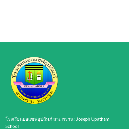
โรงเรียนยอแซฟอุปถัมภ์ สามพราน : Joseph Upatham
School